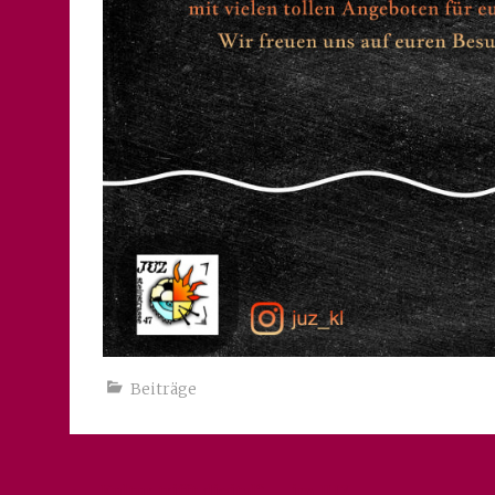
Beiträge
←
„Kultur trifft digital“ – im JUZ