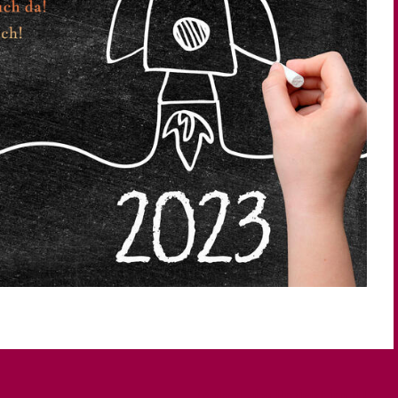
MakerLabs Projekt im JUZ
→