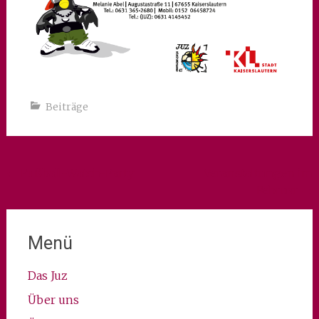
Beiträge
Beitragsnavigation
←
Fußball-Watch-Party
Veranstaltungen im
Februar
→
Menü
Das Juz
Über uns